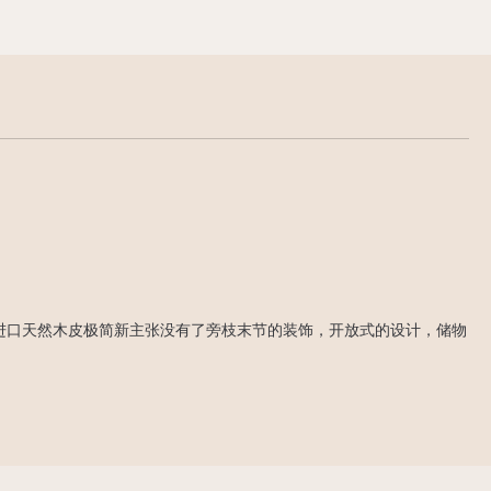
生态板+北美进口天然木皮极简新主张没有了旁枝末节的装饰，开放式的设计，储物