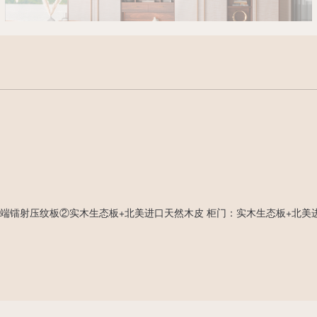
材 质 | 柜体：①高端镭射压纹板②实木生态板+北美进口天然木皮 柜门：实木